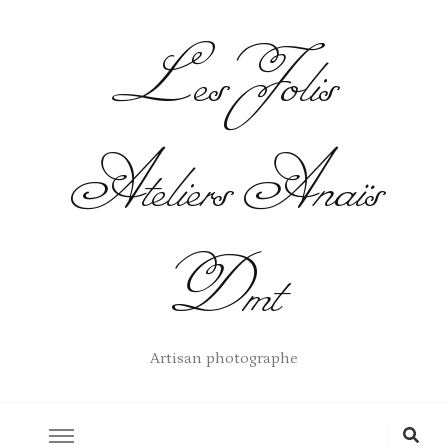
Les Jolis
Ateliers Anaïs
Dmt
Artisan photographe