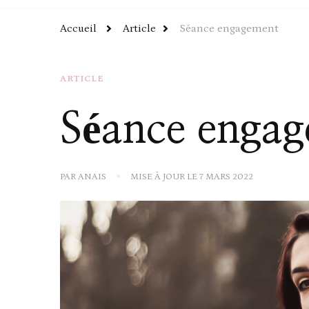
Accueil
Article
Séance engagement
ARTICLE
Séance enga
PAR
ANAIS
MISE À JOUR LE
7 MARS 2022