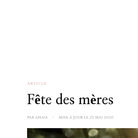
ARTICLE
Fête des mères
PAR
ANAIS
MISE À JOUR LE
25 MAI 2020