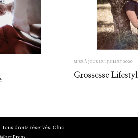
MISE À JOUR LE
1 JUILLET 2020
Grossesse Lifestyl
e
. Tous droits réservés. Chic
WordPress
.