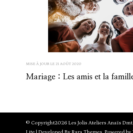
MISE À JOUR LE
21 AOÛT 2020
Mariage : Les amis et la famill
© Copyright2026
Les Jolis Ateliers Anaïs Dmt
Lite | Developed By
Rara Themes
. Powered by