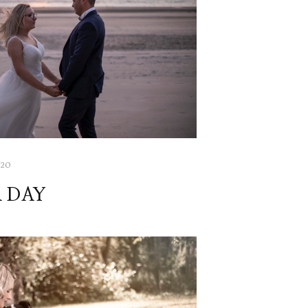
020
R DAY